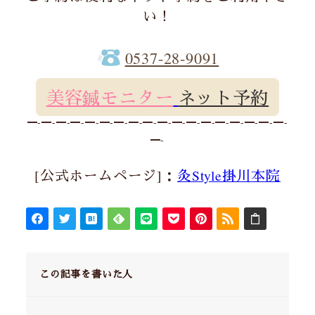
い！
0537-28-9091
美容鍼モニター
ネット予約
━-━-━-━-━-━-━-━-━-━-━-━-━-━-━-━-━-━-
━-
[公式ホームページ]：
灸Style掛川本院
この記事を書いた人