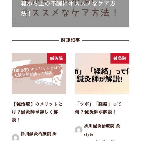
肩から上の不調にオススメなケア方
法！
関連記事
鍼灸院
鍼灸院
【鍼治療】のメリットと
「ツボ」「経絡」って
は？鍼灸師が詳しく解
何？鍼灸師が解説！
説！
掛川鍼灸治療院 灸
掛川鍼灸治療院 灸
style