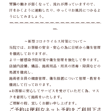
胃腸の働きが弱くなって、流れが滞っていますので、
汗をかくように運動したり、ゆっくりお風呂につかるよ
うにしてみましょう。
━-━-━-━-━-━-━-━-━-━-━-━-━-━-━-━-━-━-
━-
～新型コロナウイルス対策について～
当院では、お客様の安全・安心の為に日頃から衛生管理
を徹底しておりますが、
より一層感染予防対策や衛生管理を強化して参ります。
店舗内設備、備品、施術用品・用具の消毒・除菌などの
処置を徹底し、
施術者全員の健康管理、衛生措置について管理・教育を
徹底して行っております。
※お客様に安心してサービスを受けていただく為、マス
クを着用して施術をいたします。
ご理解の程、宜しくお願い申し上げます。
ご予約は便利なネット予約をご利用下さ