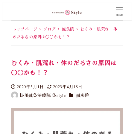
MENU
トップページ
ブログ
鍼灸院
むくみ・肌荒れ・体
のだるさの原因は◯◯かも！？
むくみ・肌荒れ・体のだるさの原因は
◯◯かも！？
2020年5月1日
2023年4月18日
投稿日
更新日
カテゴリー
掛川鍼灸治療院 灸style
鍼灸院
著
者