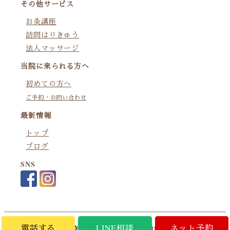
その他サービス
お灸講座
訪問はりきゅう
法人マッサージ
当院に来られる方へ
初めての方へ
ご予約・お問い合わせ
最新情報
トップ
ブログ
SNS
電話する
電話する
LINE相談
LINE相談
ネット予約
ネット予約
(c) お灸専門治療院 灸Style掛川本院 All rights reserved