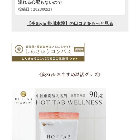
《灸Styleおすすめ温活グッズ》