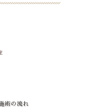
症
施術の流れ