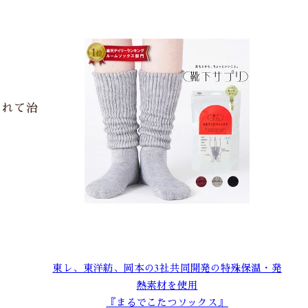
くれて治
東レ、東洋紡、岡本の3社共同開発の特殊保温・発
熱素材を使用
『まるでこたつソックス』