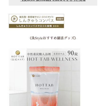
《灸Styleおすすめ温活グッズ》