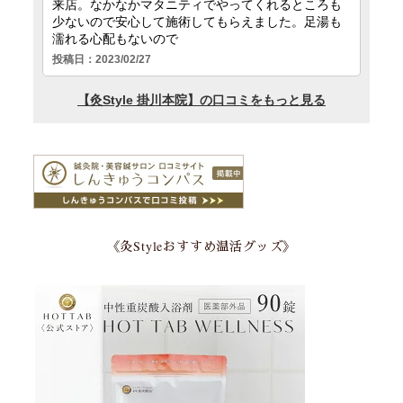
《灸Styleおすすめ温活グッズ》