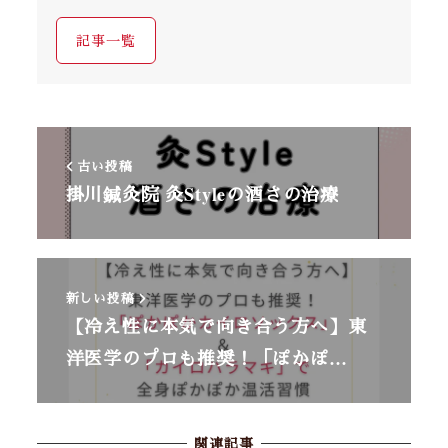
記事一覧
古い投稿
掛川鍼灸院 灸Styleの酒さの治療
新しい投稿
【冷え性に本気で向き合う方へ】東
洋医学のプロも推奨！「ぽかぽ…
関連記事