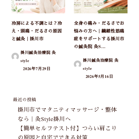
冷房による不調とは？冷
全身の痛み・だるさでお
え・頭痛・だるさの原因
悩みの方へ｜繊維性筋痛
と鍼灸｜掛川市
症をサポートする掛川市
の鍼灸院 灸S…
掛川鍼灸治療院 灸
掛川鍼灸治療院 灸
style
style
2026年7月29日
2026年5月16日
最近の投稿
掛川市でマタニティマッサージ・整体
なら｜灸Style掛川へ
【簡単セルフテスト付】つらい肩こり
の原因と自宅でできる対策