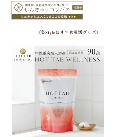
《灸Styleおすすめ温活グッズ》