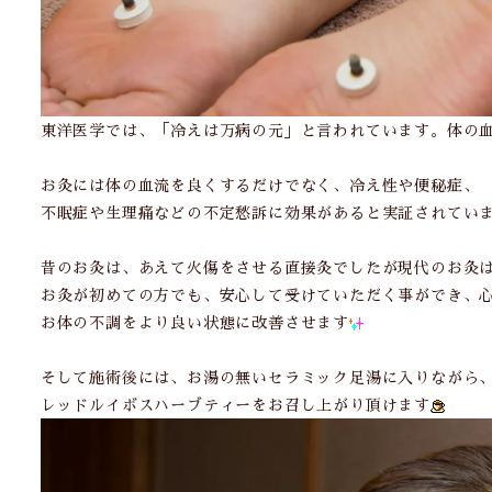
東洋医学では、「冷えは万病の元」と言われています。体の
お灸には体の血流を良くするだけでなく、冷え性や便秘症、
不眠症や生理痛などの不定愁訴に効果があると実証されてい
昔のお灸は、あえて火傷をさせる直接灸でしたが現代のお灸
お灸が初めての方でも、安心して受けていただく事ができ、
お体の不調をより良い状態に改善させます
そして施術後には、お湯の無いセラミック足湯に入りながら
レッドルイボスハーブティーをお召し上がり頂けます