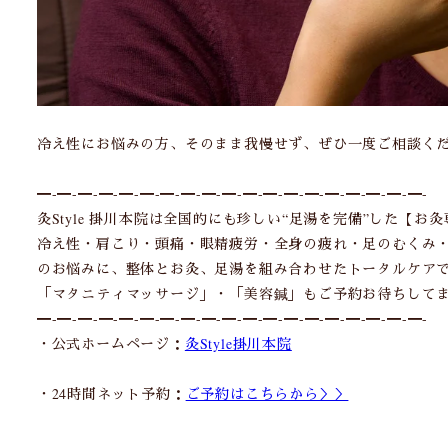
冷え性にお悩みの方、そのまま我慢せず、ぜひ一度ご相談く
━-━-━-━-━-━-━-━-━-━-━-━-━-━-━-━-━-━-━-
灸Style 掛川本院は全国的にも珍しい“足湯を完備”した【お
冷え性・肩こり・頭痛・眼精疲労・全身の疲れ・足のむくみ
のお悩みに、整体とお灸、足湯を組み合わせたトータルケア
「マタニティマッサージ」・「美容鍼」もご予約お待ちして
━-━-━-━-━-━-━-━-━-━-━-━-━-━-━-━-━-━-━-
・公式ホームページ：
灸Style掛川本院
・24時間ネット予約：
ご予約はこちらから＞＞