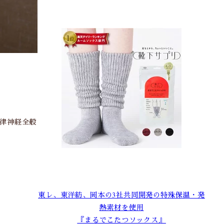
律神経全般
東レ、東洋紡、岡本の3社共同開発の特殊保温・発
熱素材を使用
『まるでこたつソックス』