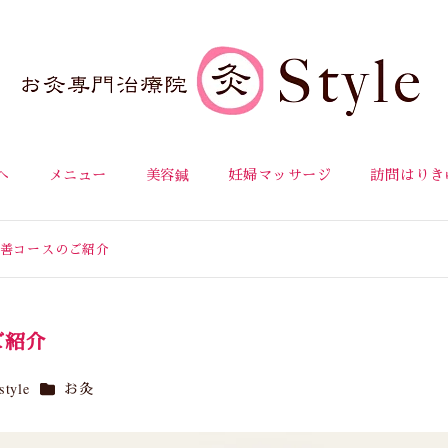
へ
メニュー
美容鍼
妊婦マッサージ
訪問はりき
改善コースのご紹介
ご紹介
カテゴリー
yle
お灸