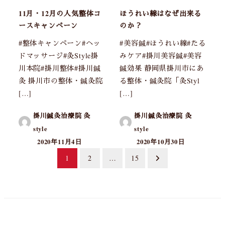
11月・12月の人気整体コ
ほうれい線はなぜ出来る
ースキャンペーン
のか？
#整体キャンペーン#ヘッ
#美容鍼#ほうれい線#たる
ドマッサージ#灸Style掛
みケア#掛川美容鍼#美容
川本院#掛川整体#掛川鍼
鍼効果 静岡県掛川市にあ
灸 掛川市の整体・鍼灸院
る整体・鍼灸院「灸Styl
[…]
[…]
掛川鍼灸治療院 灸
掛川鍼灸治療院 灸
style
style
2020年11月4日
2020年10月30日
投
1
2
…
15
稿
の
ペ
ー
ジ
送