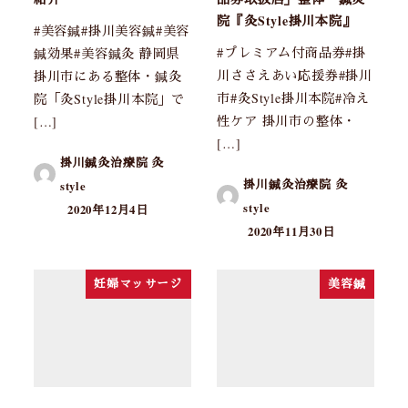
院『灸Style掛川本院』
#美容鍼#掛川美容鍼#美容
#プレミアム付商品券#掛
鍼効果#美容鍼灸 静岡県
川ささえあい応援券#掛川
掛川市にある整体・鍼灸
市#灸Style掛川本院#冷え
院「灸Style掛川本院」で
性ケア 掛川市の整体・
[…]
[…]
掛川鍼灸治療院 灸
掛川鍼灸治療院 灸
style
style
2020年12月4日
2020年11月30日
妊婦マッサージ
美容鍼