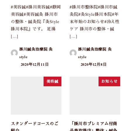
#美容鍼#掛川美容鍼#静岡
#掛川市整体院#掛川市鍼
美容鍼#美容鍼灸 掛川市
灸院#灸Style掛川本院#年
の整体・鍼灸院『灸Style
末年始のお知らせ#冷え性
掛川本院』です。 足湯
ケア 掛川市の整体・鍼
[…]
[…]
掛川鍼灸治療院 灸
掛川鍼灸治療院 灸
style
style
2020年12月11日
2020年12月8日
美容鍼
お知らせ
スタンダードコースのご
「掛川市プレミアム付商
紹介
品券取扱店」整体・鍼灸