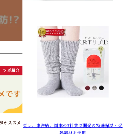
ツボ紹介
がオススメ
東レ、東洋紡、岡本の3社共同開発の特殊保温・発
熱素材を使用