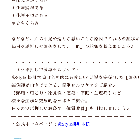
＊生理痛がある
＊生理不順がある
＊立ちくらみ
などなど、血の不足や巡りが悪いことが原因でこれらの症状
毎日ツボ押しやお灸をして、「血」の状態を整えましょう♪
━-━-━-━-━-━-━-━-━-━-━-━-━-━-━-━-━-━-━-
＊ツボ押しで簡単セルフケア＊
灸Style 掛川本院は全国的にも珍しい“足湯を完備”した【お
鍼灸師が自宅でできる、簡単セルフケアをご紹介♪
【頭痛・肩こり・冷え性・便秘・不眠・生理痛】など、
様々な症状に効果的なツボをご紹介。
日々のツボ押しやお灸で「体質改善」を目指しましょう♪
━-━-━-━-━-━-━-━-━-━-━-━-━-━-━-━-━-━-━-
・公式ホームページ：
灸Style掛川本院