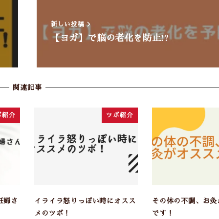
新しい投稿
【ヨガ】で脳の老化を防止!?
関連記事
ボ紹介
ツボ紹介
妊婦さ
イライラ怒りっぽい時にオスス
その体の不調、お灸
メのツボ！
です！