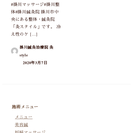
#掛川マッサージ#掛川整
体#掛川鍼灸院 掛川市中
央にある整体・鍼灸院
「灸スタイル」です。 冷
え性のケ […]
掛川鍼灸治療院 灸
style
2020年3月7日
施術メニュー
メニュー
美容鍼
妊婦マッサージ