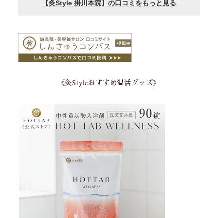
《灸Styleおすすめ温活グッズ》