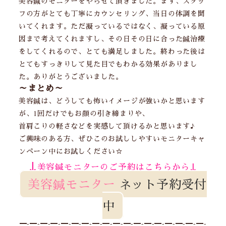
美容鍼のモニターをやらせて頂きました。まず、スタッ
フの方がとても丁寧にカウンセリング、当日の体調を聞
いてくれます。ただ凝っているではなく、凝っている原
因まで考えてくれますし、その日その日に合った鍼治療
をしてくれるので、とても満足しました。終わった後は
とてもすっきりして見た目でもわかる効果がありまし
た。ありがとうございました。
～まとめ～
美容鍼は、どうしても怖いイメージが強いかと思います
が、1回だけでもお顔の引き締まりや、
首肩こりの軽さなどを実感して頂けるかと思います♪
ご興味のある方、ぜひこのお試ししやすいモニターキャ
ンペーン中にお試しください☆
↓
↓
美容鍼モニターのご予約はこちらから
美容鍼モニター
ネット予約受付
中
━-━-━-━-━-━-━-━-━-━-━-━-━-━-━-━-━-━-