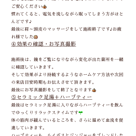
ご安心ください
慣れてくると、電気を流しながら眠ってしまう方がほと
んどです♪
最後に肩～頭皮のマッサージをして施術終了です♪お疲
れ様でした
④効果の確認・お写真撮影
施術後は、鏡をご覧になりながら変化が出た箇所を一緒
に確認していきます。
そして効果がより持続するようなホームケア方法や次回
の来店目安時期もお伝えさせて頂きます。
最後にお写真撮影をして終了となります
⑤セラミック足湯＋ハーブティー
最後はセラミック足湯に入りながらハーブティーを飲ん
でゆっくりリラックスタイムです
体の筋肉が緩んでいるところを、さらに温めて血流を促
進していきます。
ハーブティーも、ルイボスとジンジャーをブレンドした