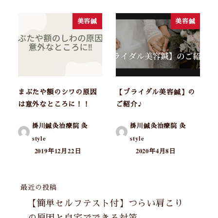
美容鍼
美容鍼
まぶたや額のシワの原因
【ブライダル美容鍼】の
は意外なところに！！
ご紹介♪
掛川鍼灸治療院 灸
掛川鍼灸治療院 灸
style
style
2019年12月22日
2020年4月8日
最近の投稿
【簡単セルフテスト付】つらい肩こり
の原因と自宅でできる対策