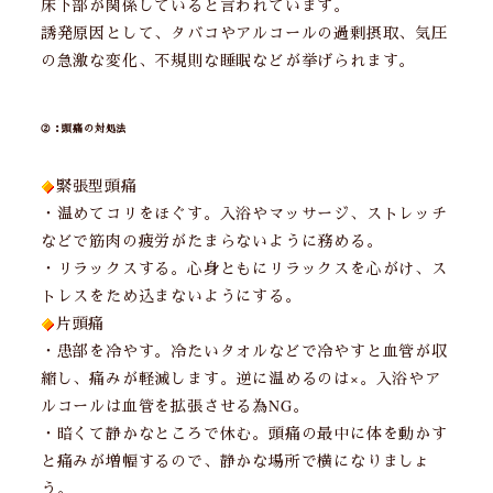
床下部が関係していると言われています。
誘発原因として、タバコやアルコールの過剰摂取、気圧
の急激な変化、不規則な睡眠などが挙げられます。
②：頭痛の対処法
緊張型頭痛
・温めてコリをほぐす。入浴やマッサージ、ストレッチ
などで筋肉の疲労がたまらないように務める。
・リラックスする。心身ともにリラックスを心がけ、ス
トレスをため込まないようにする。
片頭痛
・患部を冷やす。冷たいタオルなどで冷やすと血管が収
縮し、痛みが軽減します。逆に温めるのは×。入浴やア
ルコールは血管を拡張させる為NG。
・暗くて静かなところで休む。頭痛の最中に体を動かす
と痛みが増幅するので、静かな場所で横になりましょ
う。