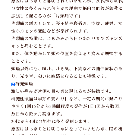
原因ははっきりと解明されていませんが、20代から40代
の女性に多くみられ何らかの理由で脳内の血管が急激に
拡張して起こるのが「片頭痛です」
片頭痛の誘因として、寝不足や寝過ぎ、空腹、疲労、女
性ホルモンの変動などが挙げられます。
片頭痛の特徴は、こめかみから目のあたりまでズキンズ
キンと痛むことです。
また、体を動かして頭の位置を変えると痛みが増幅する
ことです。
頭痛以外にも、嘔吐、吐き気、下痢などの随伴症状があ
り、光や音、匂いに敏感になることも特徴です。
群発頭痛
激しい痛みが片側の目の奥に現れるのが特徴です。
群発性頭痛は季節の変わり目など、一定の期間に起こり
やすく1回15分から3時間程度の発作が1日1回から数回、
数日から数ヶ月続きます。
20代から40代の男性に多く発症します。
原因ははっきりとは明らかになっていませんが、脳の視