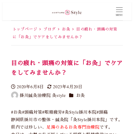
MENU
トップページ
ブログ
お灸
目の疲れ・頭痛の対策
に「お灸」でケアをしてみませんか？
目の疲れ・頭痛の対策に「お灸」でケア
をしてみませんか？
2020年6月8日
2023年4月20日
投稿日
更新日
カテゴリー
掛川鍼灸治療院 灸style
お灸
著
者
#お灸#頭痛対策#眼精疲労#灸Style掛川本院#頭痛
静岡県掛川市の整体・鍼灸院「灸Style掛川本院」です。
県内では珍しい、
足湯のあるお灸専門治療院
です。