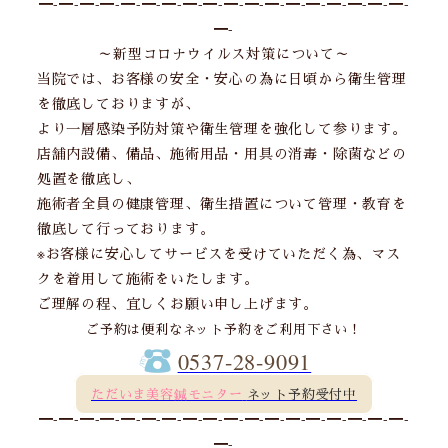
━-━-━-━-━-━-━-━-━-━-━-━-━-━-━-━-━-━-
━-
～新型コロナウイルス対策について～
当院では、お客様の安全・安心の為に日頃から衛生管理
を徹底しておりますが、
より一層感染予防対策や衛生管理を強化して参ります。
店舗内設備、備品、施術用品・用具の消毒・除菌などの
処置を徹底し、
施術者全員の健康管理、衛生措置について管理・教育を
徹底して行っております。
※お客様に安心してサービスを受けていただく為、マス
クを着用して施術をいたします。
ご理解の程、宜しくお願い申し上げます。
ご予約は便利なネット予約をご利用下さい！
0537-28-9091
ただいま美容鍼モニター
ネット予約受付中
━-━-━-━-━-━-━-━-━-━-━-━-━-━-━-━-━-━-
━-