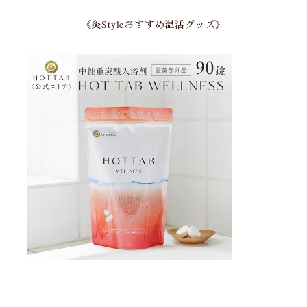
《灸Styleおすすめ温活グッズ》