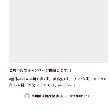
２周年記念キャンペーン開催します!！
#整体掛川＃掛川お灸#掛川美容鍼#掛川リンパ#掛川カッサ#
灸Style掛川本院 こんにちは。掛川市の […]
掛川鍼灸治療院 灸style
2021年8月26日