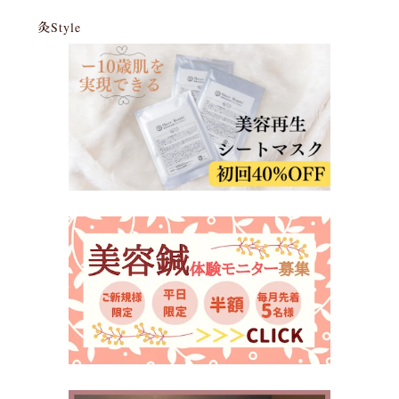
灸Style