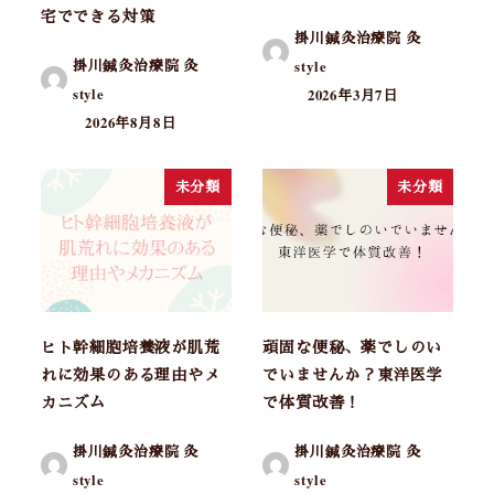
宅でできる対策
掛川鍼灸治療院 灸
掛川鍼灸治療院 灸
style
style
2026年3月7日
2026年8月8日
未分類
未分類
ヒト幹細胞培養液が肌荒
頑固な便秘、薬でしのい
れに効果のある理由やメ
でいませんか？東洋医学
カニズム
で体質改善！
掛川鍼灸治療院 灸
掛川鍼灸治療院 灸
style
style