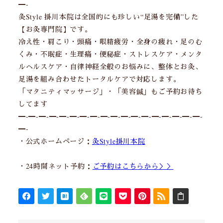
━-
灸Style 掛川本院は全国的にも珍しい“足湯を完備”した
【お灸専門院】です。
冷え性・肩こり・頭痛・眼精疲労・全身の疲れ・足のむ
くみ・不眠症・生理痛・便秘症・ストレスケア・メンタ
ルヘルスケア・自律神経全般のお悩みに、整体とお灸、
足湯を組み合わせたトータルケアで対応します。
「マタニティマッサージ」・「美容鍼」もご予約お待ち
してます
━-━-━-━-━-━-━-━-━-━-━-━-━-━-━-━-━-━-
━-
・公式ホームページ：
灸Style掛川本院
・24時間ネット予約：
ご予約はこちらから＞＞