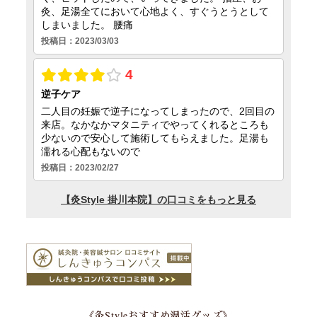
《灸Styleおすすめ温活グッズ》