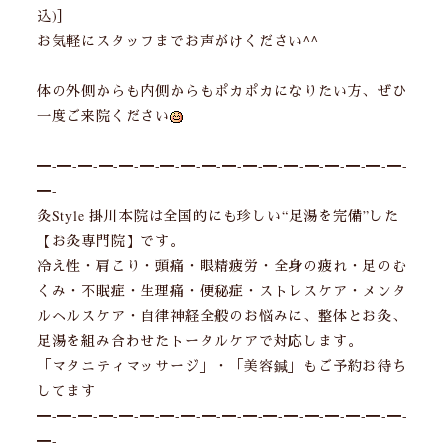
込)］
お気軽にスタッフまでお声がけください^^
体の外側からも内側からもポカポカになりたい方、ぜひ
一度ご来院ください
━-━-━-━-━-━-━-━-━-━-━-━-━-━-━-━-━-━-
━-
灸Style 掛川本院は全国的にも珍しい“足湯を完備”した
【お灸専門院】です。
冷え性・肩こり・頭痛・眼精疲労・全身の疲れ・足のむ
くみ・不眠症・生理痛・便秘症・ストレスケア・メンタ
ルヘルスケア・自律神経全般のお悩みに、整体とお灸、
足湯を組み合わせたトータルケアで対応します。
「マタニティマッサージ」・「美容鍼」もご予約お待ち
してます
━-━-━-━-━-━-━-━-━-━-━-━-━-━-━-━-━-━-
━-