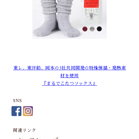
東レ、東洋紡、岡本の3社共同開発の特殊保温・発熱素
材を使用
『まるでこたつソックス』
SNS
関連リンク