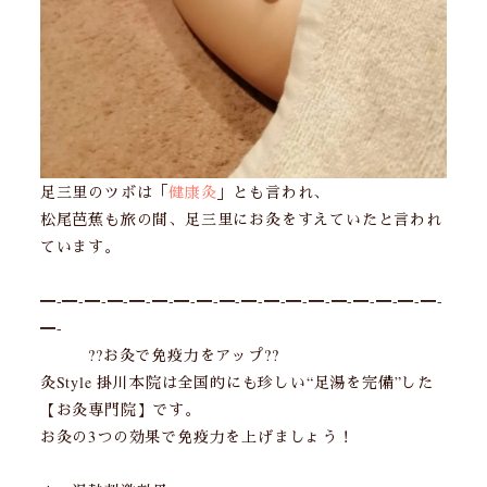
足三里のツボは「
健康灸
」とも言われ、
松尾芭蕉も旅の間、足三里にお灸をすえていたと言われ
ています。
━-━-━-━-━-━-━-━-━-━-━-━-━-━-━-━-━-━-
━-
??お灸で免疫力をアップ??
灸Style 掛川本院は全国的にも珍しい“足湯を完備”した
【お灸専門院】です。
お灸の3つの効果で免疫力を上げましょう！