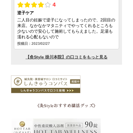
《灸Styleおすすめ温活グッズ》