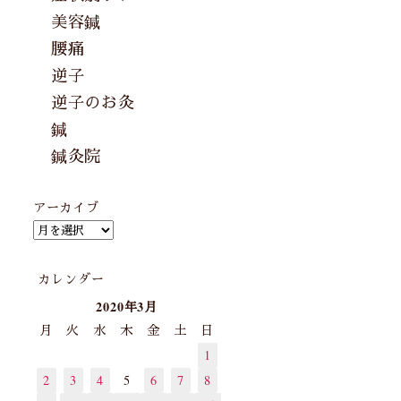
美容鍼
腰痛
逆子
逆子のお灸
鍼
鍼灸院
アーカイブ
カレンダー
2020年3月
月
火
水
木
金
土
日
1
2
3
4
5
6
7
8