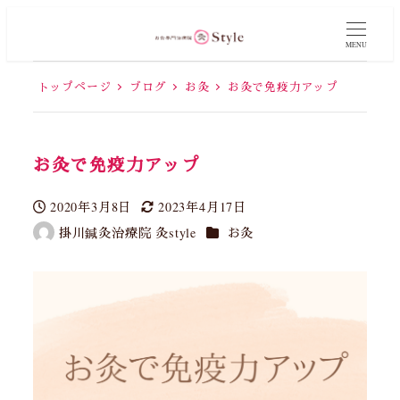
MENU
トップページ
ブログ
お灸
お灸で免疫力アップ
お灸で免疫力アップ
2020年3月8日
2023年4月17日
投稿日
更新日
カテゴリー
掛川鍼灸治療院 灸style
お灸
著
者