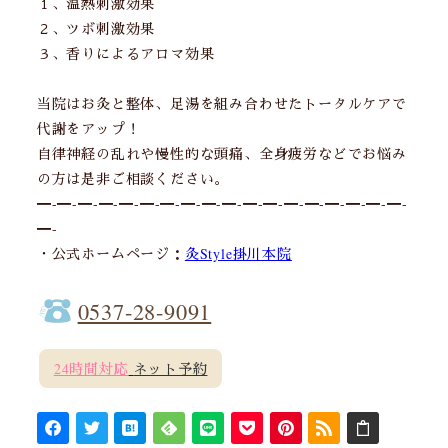
１、温熱刺激効果
２、ツボ刺激効果
３、香りによるアロマ効果
当院はお灸と整体、足湯を組み合わせたトータルケアで
代謝をアップ！
自律神経の乱れや慢性的な頭痛、全身疲労などでお悩み
の方は是非ご相談ください。
━-━-━-━-━-━-━-━-━-━-━-━-━-━-━-━-━-━-
━-
・公式ホームページ：
灸Style掛川本院
0537-28-9091
24時間対応
ネット予約