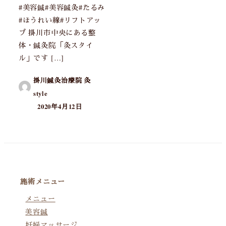
#美容鍼#美容鍼灸#たるみ
#ほうれい線#リフトアッ
プ 掛川市中央にある整
体・鍼灸院「灸スタイ
ル」です […]
掛川鍼灸治療院 灸
style
2020年4月12日
施術メニュー
メニュー
美容鍼
妊婦マッサージ