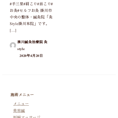
#手三里#肩こり#首こり#
お灸#セルフお灸 掛川市
中央の整体・鍼灸院「灸
Style掛川本院」です。
[…]
掛川鍼灸治療院 灸
style
2020年4月20日
施術メニュー
メニュー
美容鍼
妊婦マッサージ