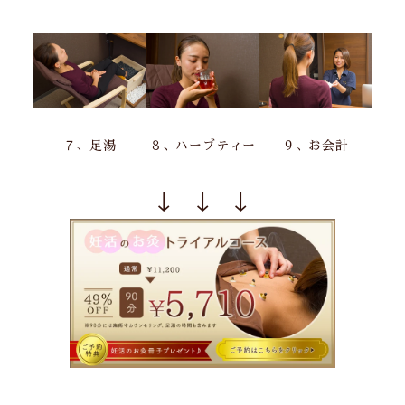
７、足湯
８、ハーブティー
９、お会計
↓ ↓ ↓