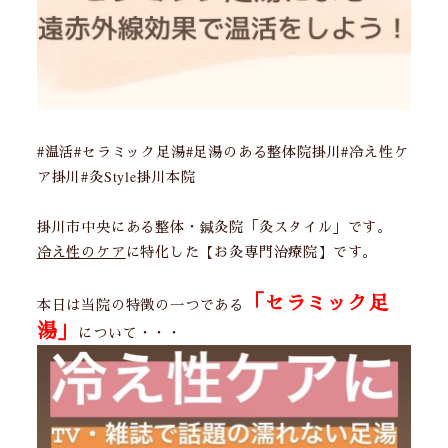
#温活#セラミック足湯#足湯のある整体院掛川#冷え性ケ
ア掛川#灸Style掛川本院
掛川市中央にある整体・鍼灸院「灸スタイル」です。
冷え性のケア
に特化した【お灸専門治療院】です。
「セラミック足
本日は当院の特徴の一つである
湯」
について・・・