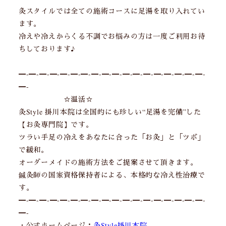
灸スタイルでは全ての施術コースに足湯を取り入れてい
ます。
冷えや冷えからくる不調でお悩みの方は一度ご利用お待
ちしております♪
━-━-━-━-━-━-━-━-━-━-━-━-━-━-━-━-━-━-
━-
☆温活☆
灸Style 掛川本院は全国的にも珍しい“足湯を完備”した
【お灸専門院】です。
ツラい手足の冷えをあなたに合った「お灸」と「ツボ」
で緩和。
オーダーメイドの施術方法をご提案させて頂きます。
鍼灸師の国家資格保持者による、本格的な冷え性治療で
す。
━-━-━-━-━-━-━-━-━-━-━-━-━-━-━-━-━-━-
━-
・公式ホームページ：
灸Style掛川本院