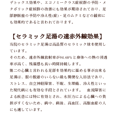
デトックス効果や、エコノミークラス症候群の予防・メ
タボリック症候群の改善にも効果が期待されており、足
部静脈瘤の予防や冷え性(症)・足のムクミなどの緩和に
も効果的であると言われております。
【セラミック足湯の遠赤外線効果】
当院のセラミック足湯は高品質のセラミック球を使用し
ています。
そのため、遠赤外線放射率が94.68%と身体への熱の浸透
率が高く、残温感も長い時間持続します。
第二の心臓と言われる足部を効果的に温める事が出来る
足湯は、服の脱着のいらない最も簡便な入浴法であり、
ストレス、自立神経障害、不眠、生理痛、冷え性といっ
た現代病にも有効な手段とされています。 血流障害に
よる疾患には特に有効とされ、水圧力による心臓への負
担がすくないため、病中、病後、高血圧、高脂血症の人
にも適しています。