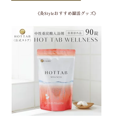
《灸Styleおすすめ温活グッズ》