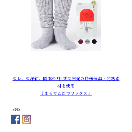
東レ、東洋紡、岡本の3社共同開発の特殊保温・発熱素
材を使用
『まるでこたつソックス』
SNS