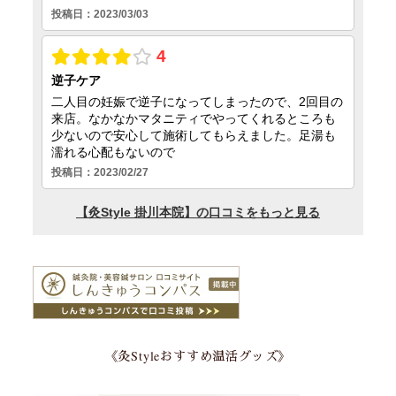
《灸Styleおすすめ温活グッズ》