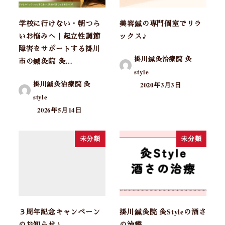
学校に行けない・朝つら
美容鍼の専門個室でリラ
いお悩みへ｜起立性調節
ックス♪
障害をサポートする掛川
掛川鍼灸治療院 灸
市の鍼灸院 灸…
style
掛川鍼灸治療院 灸
2020年3月3日
style
2026年5月14日
未分類
未分類
３周年記念キャンペーン
掛川鍼灸院 灸Styleの酒さ
のお知らせ♪
の治療